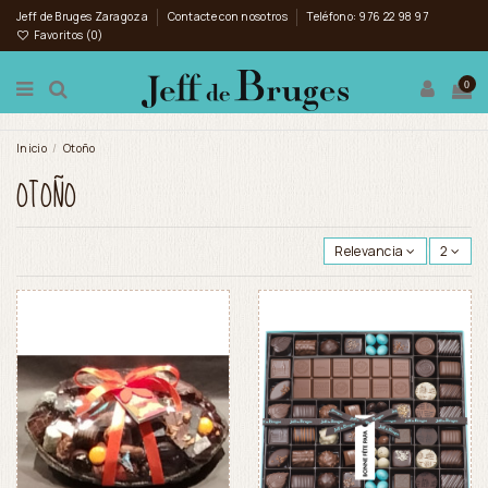
Jeff de Bruges Zaragoza
Contacte con nosotros
Teléfono: 976 22 98 97
Favoritos (
0
)
0
Inicio
Otoño
OTOÑO
Relevancia
2