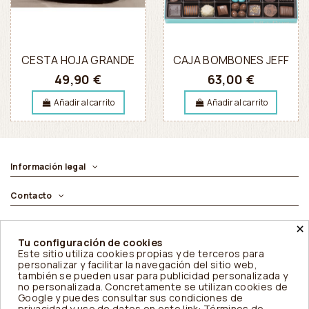
CESTA HOJA GRANDE
CAJA BOMBONES JEFF
49,90 €
63,00 €
Añadir al carrito
Añadir al carrito
Información legal
Contacto
×
Síguenos
Tu configuración de cookies
Este sitio utiliza cookies propias y de terceros para
Newsletter
personalizar y facilitar la navegación del sitio web,
también se pueden usar para publicidad personalizada y
no personalizada. Concretamente se utilizan cookies de
Google y puedes consultar sus condiciones de
© Daterin S.L.
privacidad y uso de datos en
este link: Términos de