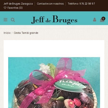
Jeff de Bruges Zaragoza
Contacte con nosotros
Teléfono: 976 22 98 97
Favoritos (
0
)
0
Inicio
Cesta Tambi grande