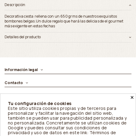
Descripción
Decorativa cesta rellena con un 650 grms de nuestros exquisitos
bombones belgas.Un dulce regalo que hará las delicias de el gourmet
más exigente en estas fechas
Detalles del producto
Información legal
Contacto
×
Síguenos
Tu configuración de cookies
Este sitio utiliza cookies propias y de terceros para
Newsletter
personalizar y facilitar la navegación del sitio web,
también se pueden usar para publicidad personalizada y
no personalizada. Concretamente se utilizan cookies de
Google y puedes consultar sus condiciones de
© Daterin S.L.
privacidad y uso de datos en
este link: Términos de